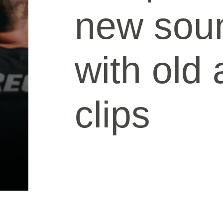
new sou
with old 
clips