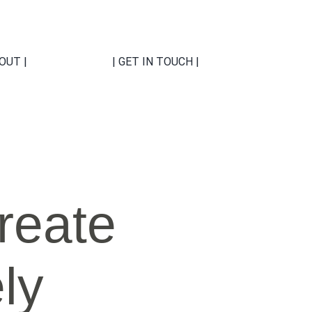
BOUT |
| GET IN TOUCH |
reate
ly