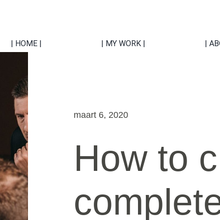
| HOME |
| MY WORK |
| A
maart 6, 2020
How to c
complete