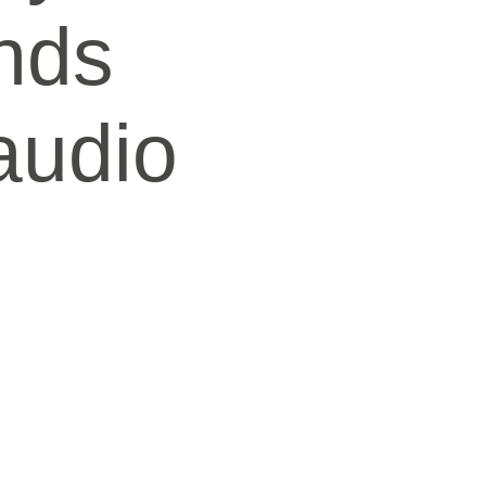
nds
audio